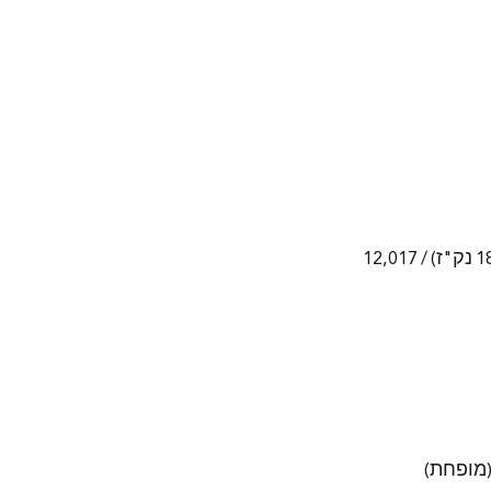
15,748 ₪ (טרם 18 נק"ז) / 12,017