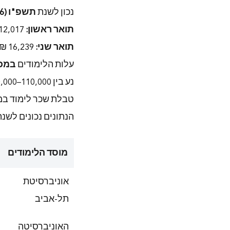
נכון לשנת
תשפ"ו (2025-2026)
תואר ראשון:
12,017 ₪ לשנה (סך הכל לתואר: כ-37,000 או 49,000 ₪)
תואר שני:
16,239 ₪ לשנה (סך הכל לתואר: כ-32,478 ₪)
עלות הלימודים
במכל
נע בין 110,000–150,000 ₪ בממוצע.
טבלת שכר לימוד במ
הנתונים נכונים לשנת 2025-2026 (תשפ"ו), גובה הנתונים משתנה משנה ל
מוסד הלימודים
אוניברסיטת
תל-אביב
האוניברסיטה