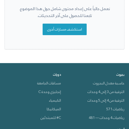
نعمل حالياً على إعداد محتوى شامل حول هذا الموضوع.
تابعنا للحصول على آخر التحديثات.
استكشف مسارات أخرى
بجروت
دورات
حاسبة معدل البجروت
مساقات الجامعة
الترقية من 3 إلى 4 وحدات
إنجليزي وحدة C
الترقية من 4 إلى 5 وحدات
الكيمياء
رياضيات 571
الميكانيكا
رياضيات 4 وحدات — 481
C# للمبتدئين