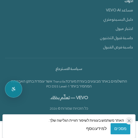
أدوات
مساعد VEVO AI
دليل البسيخومتري
دعم VEVOX
اختبار ميول
متصل الآن 🟢
حاسبة قبول التخنيون
حاسبة فرص القبول
كيف بقدر أساعدك؟
سياسة الاسترجاع
بدي أعرف عن الدورات 📚
התשלומים באתר מבוצעים בעזרת מערכת Tranzila אשר עומדת בתקן האבטחה
بدي أعرف عن القاموس 📘
המחמיר ביותר PCI DSS Level-1
VEVO — تعلّم بذكاء.
כל הזכויות שמורות © 2026
האתר משתמש בעוגיות לשיפור חוויית הגלישה שלך.
מסכים
למידע נוסף
الرئيسية
الدورات
حسابي