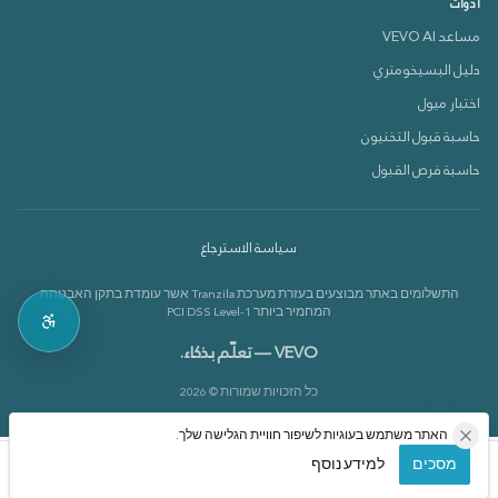
أدوات
مساعد VEVO AI
دليل البسيخومتري
دعم VEVOX
اختبار ميول
متصل الآن 🟢
حاسبة قبول التخنيون
حاسبة فرص القبول
كيف بقدر أساعدك؟
سياسة الاسترجاع
بدي أعرف عن الدورات 📚
התשלומים באתר מבוצעים בעזרת מערכת Tranzila אשר עומדת בתקן האבטחה
بدي أعرف عن القاموس 📘
המחמיר ביותר PCI DSS Level-1
VEVO — تعلّم بذكاء.
כל הזכויות שמורות © 2026
האתר משתמש בעוגיות לשיפור חוויית הגלישה שלך.
מסכים
למידע נוסף
الرئيسية
الدورات
حسابي