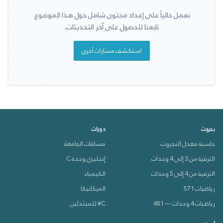
نعمل حالياً على إعداد محتوى شامل حول هذا الموضوع.
تابعنا للحصول على آخر التحديثات.
استكشف مسارات أخرى
بجروت
دورات
حاسبة معدل البجروت
مساقات الجامعة
الترقية من 3 إلى 4 وحدات
إنجليزي وحدة C
الترقية من 4 إلى 5 وحدات
الكيمياء
رياضيات 571
الميكانيكا
رياضيات 4 وحدات — 481
C# للمبتدئين