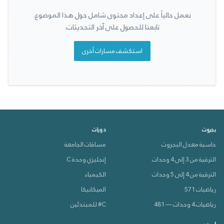
نعمل حالياً على إعداد محتوى شامل حول هذا الموضوع.
تابعنا للحصول على آخر التحديثات.
استكشف مسارات أخرى
بجروت
دورات
حاسبة معدل البجروت
مساقات الجامعة
الترقية من 3 إلى 4 وحدات
إنجليزي وحدة C
الترقية من 4 إلى 5 وحدات
الكيمياء
رياضيات 571
الميكانيكا
رياضيات 4 وحدات — 481
C# للمبتدئين