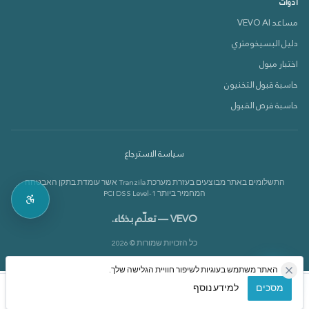
أدوات
مساعد VEVO AI
دليل البسيخومتري
دعم VEVOX
اختبار ميول
متصل الآن 🟢
حاسبة قبول التخنيون
حاسبة فرص القبول
كيف بقدر أساعدك؟
سياسة الاسترجاع
بدي أعرف عن الدورات 📚
התשלומים באתר מבוצעים בעזרת מערכת Tranzila אשר עומדת בתקן האבטחה
بدي أعرف عن القاموس 📘
המחמיר ביותר PCI DSS Level-1
VEVO — تعلّم بذكاء.
כל הזכויות שמורות © 2026
האתר משתמש בעוגיות לשיפור חוויית הגלישה שלך.
מסכים
למידע נוסף
الرئيسية
الدورات
حسابي