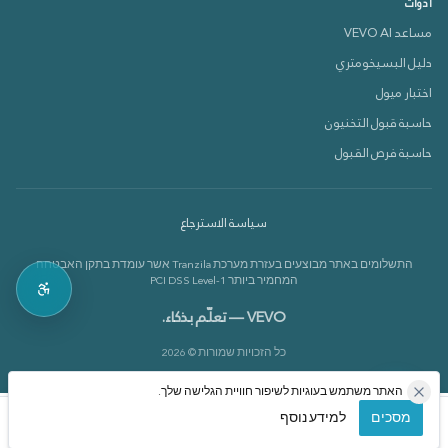
أدوات
مساعد VEVO AI
دليل البسيخومتري
دعم VEVOX
اختبار ميول
متصل الآن 🟢
حاسبة قبول التخنيون
حاسبة فرص القبول
كيف بقدر أساعدك؟
سياسة الاسترجاع
بدي أعرف عن الدورات 📚
התשלומים באתר מבוצעים בעזרת מערכת Tranzila אשר עומדת בתקן האבטחה
بدي أعرف عن القاموس 📘
המחמיר ביותר PCI DSS Level-1
VEVO — تعلّم بذكاء.
כל הזכויות שמורות © 2026
האתר משתמש בעוגיות לשיפור חוויית הגלישה שלך.
מסכים
למידע נוסף
الرئيسية
الدورات
حسابي