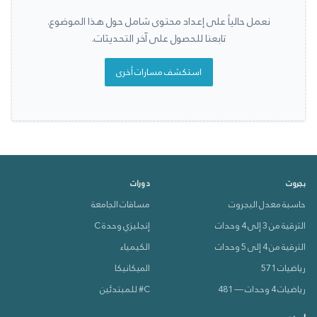
نعمل حالياً على إعداد محتوى شامل حول هذا الموضوع.
تابعنا للحصول على آخر التحديثات.
استكشف مسارات أخرى
بجروت
دورات
حاسبة معدل البجروت
مساقات الجامعة
الترقية من 3 إلى 4 وحدات
إنجليزي وحدة C
الترقية من 4 إلى 5 وحدات
الكيمياء
رياضيات 571
الميكانيكا
رياضيات 4 وحدات — 481
C# للمبتدئين