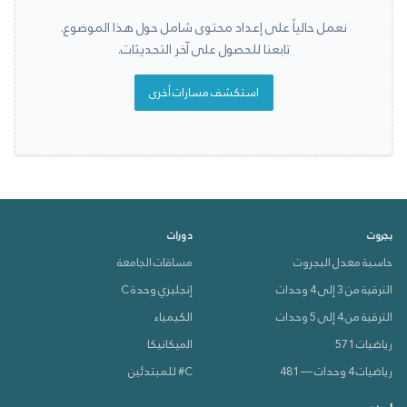
نعمل حالياً على إعداد محتوى شامل حول هذا الموضوع.
تابعنا للحصول على آخر التحديثات.
استكشف مسارات أخرى
بجروت
دورات
حاسبة معدل البجروت
مساقات الجامعة
الترقية من 3 إلى 4 وحدات
إنجليزي وحدة C
الترقية من 4 إلى 5 وحدات
الكيمياء
رياضيات 571
الميكانيكا
رياضيات 4 وحدات — 481
C# للمبتدئين