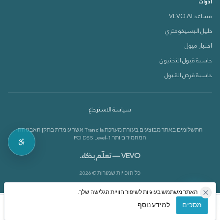
أدوات
مساعد VEVO AI
دليل البسيخومتري
دعم VEVOX
اختبار ميول
متصل الآن 🟢
حاسبة قبول التخنيون
حاسبة فرص القبول
كيف بقدر أساعدك؟
سياسة الاسترجاع
بدي أعرف عن الدورات 📚
התשלומים באתר מבוצעים בעזרת מערכת Tranzila אשר עומדת בתקן האבטחה
بدي أعرف عن القاموس 📘
המחמיר ביותר PCI DSS Level-1
VEVO — تعلّم بذكاء.
כל הזכויות שמורות © 2026
האתר משתמש בעוגיות לשיפור חוויית הגלישה שלך.
מסכים
למידע נוסף
الرئيسية
الدورات
حسابي