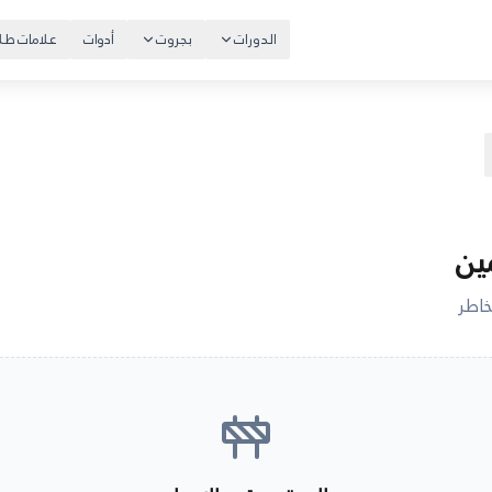
الدورات
بجروت
أدوات
علامات طلا
ين
خاطر