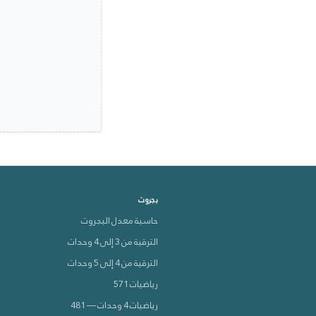
بجروت
دعم VEVOX
حاسبة معدل البجروت
متصل الآن 🟢
الترقية من 3 إلى 4 وحدات
الترقية من 4 إلى 5 وحدات
كيف بقدر أساعدك؟
رياضيات 571
رياضيات 4 وحدات — 481
بدي أعرف عن الدورات 📚