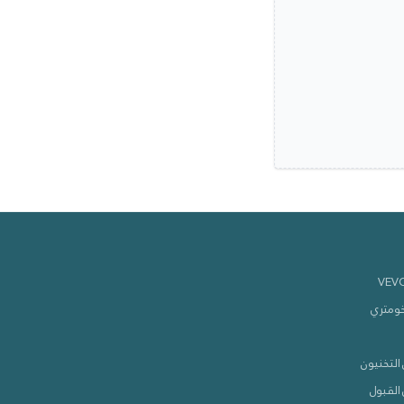
خومتري
التخنيون
القبول