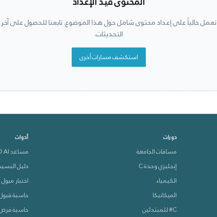
المحتوى قيد الإعداد
نعمل حالياً على إعداد محتوى شامل حول هذا الموضوع. تابعنا للحصول على آخر
التحديثات.
استكشف مسارات أخرى
دورات
أدوات
مساقات الجامعة
مساعد VEVO AI
إنجليزي وحدة C
دليل البسي
الكيمياء
اختبار ميول
الميكانيكا
حاسبة قبول 
C# للمبتدئين
حاسبة فرص 