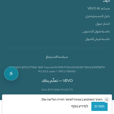
أدوات
مساعد VEVO AI
دليل البسيخومتري
دعم VEVOX
اختبار ميول
متصل الآن 🟢
حاسبة قبول التخنيون
حاسبة فرص القبول
كيف بقدر أساعدك؟
سياسة الاسترجاع
بدي أعرف عن الدورات 📚
התשלומים באתר מבוצעים בעזרת מערכת Tranzila אשר עומדת בתקן האבטחה
بدي أعرف عن القاموس 📘
המחמיר ביותר PCI DSS Level-1
VEVO — تعلّم بذكاء.
כל הזכויות שמורות © 2026
האתר משתמש בעוגיות לשיפור חוויית הגלישה שלך.
מסכים
למידע נוסף
الرئيسية
الدورات
حسابي