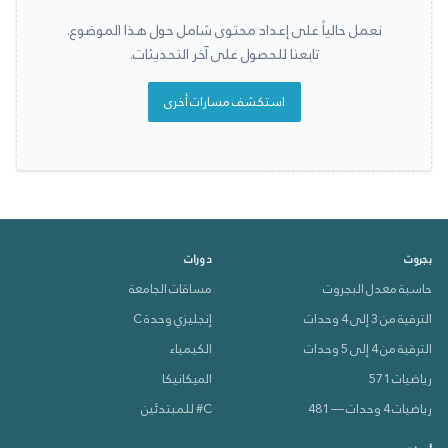
نعمل حالياً على إعداد محتوى شامل حول هذا الموضوع.
تابعنا للحصول على آخر التحديثات.
استكشف مسارات أخرى
بجروت
دورات
حاسبة معدل البجروت
مساقات الجامعة
الترقية من 3 إلى 4 وحدات
إنجليزي وحدة C
الترقية من 4 إلى 5 وحدات
الكيمياء
رياضيات 571
الميكانيكا
رياضيات 4 وحدات — 481
C# للمبتدئين