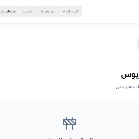
الدورات
بجروت
أدوات
علامات طلا
ريوس
ب وخريجين