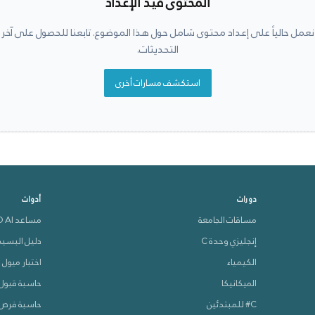
المحتوى قيد الإعداد
نعمل حالياً على إعداد محتوى شامل حول هذا الموضوع. تابعنا للحصول على آخر
التحديثات.
استكشف مسارات أخرى
دورات
أدوات
مساقات الجامعة
مساعد VEVO AI
إنجليزي وحدة C
دليل البسي
الكيمياء
اختبار ميول
الميكانيكا
حاسبة قبول 
C# للمبتدئين
حاسبة فرص 