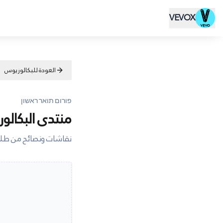
VEVOX
العودة للبكالوريوس
פורום תואר ראשון
منتدى البكالو
نقاشات ونصائح من طلا