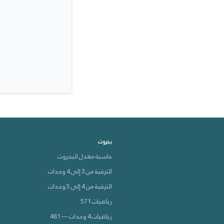
بجروت
دعم VEVOX
حاسبة معدل البجروت
متصل الآن 🟢
الترقية من 3 إلى 4 وحدات
الترقية من 4 إلى 5 وحدات
كيف بقدر أساعدك؟
رياضيات 571
رياضيات 4 وحدات — 481
بدي أعرف عن الدورات 📚