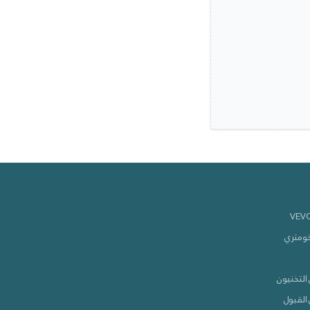
خومتري
التخنيون
القبول