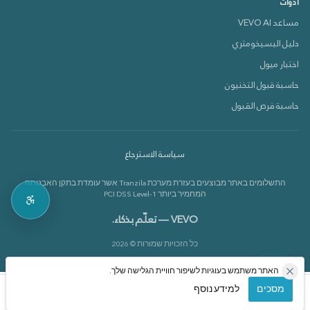
أدوات
مساعد VEVO AI
دليل البسيخومتري
دعم VEVOX
اختبار ميول
متصل الآن 🟢
حاسبة قبول التخنيون
حاسبة فرص القبول
كيف بقدر أساعدك؟
سياسة الاسترجاع
بدي أعرف عن الدورات 📚
התשלומים באתר מבוצעים בעזרת מערכת Tranzila אשר עומדת בתקן האבטחה
بدي أعرف عن القاموس 📘
המחמיר ביותר PCI DSS Level-1
VEVO — تعلّم بذكاء.
כל הזכויות שמורות © 2026
האתר משתמש בעוגיות לשיפור חוויית הגלישה שלך.
מסכים
למידע נוסף
الرئيسية
الدورات
حسابي