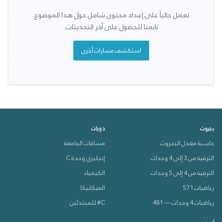
نعمل حالياً على إعداد محتوى شامل حول هذا الموضوع.
تابعنا للحصول على آخر التحديثات.
استكشف مسارات أخرى
بجروت
دورات
حاسبة معدل البجروت
مساقات الجامعة
الترقية من 3 إلى 4 وحدات
إنجليزي وحدة C
الترقية من 4 إلى 5 وحدات
الكيمياء
رياضيات 571
الميكانيكا
رياضيات 4 وحدات — 481
C# للمبتدئين