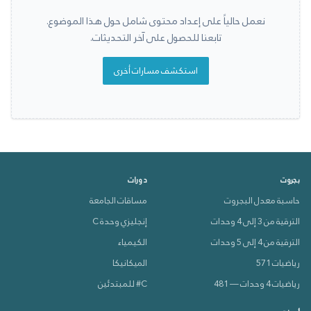
نعمل حالياً على إعداد محتوى شامل حول هذا الموضوع.
تابعنا للحصول على آخر التحديثات.
استكشف مسارات أخرى
بجروت
دورات
حاسبة معدل البجروت
مساقات الجامعة
الترقية من 3 إلى 4 وحدات
إنجليزي وحدة C
الترقية من 4 إلى 5 وحدات
الكيمياء
رياضيات 571
الميكانيكا
رياضيات 4 وحدات — 481
C# للمبتدئين