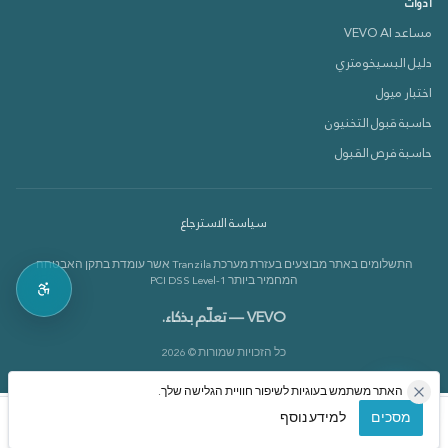
أدوات
مساعد VEVO AI
دليل البسيخومتري
دعم VEVOX
اختبار ميول
متصل الآن 🟢
حاسبة قبول التخنيون
حاسبة فرص القبول
كيف بقدر أساعدك؟
سياسة الاسترجاع
بدي أعرف عن الدورات 📚
התשלומים באתר מבוצעים בעזרת מערכת Tranzila אשר עומדת בתקן האבטחה
بدي أعرف عن القاموس 📘
המחמיר ביותר PCI DSS Level-1
VEVO — تعلّم بذكاء.
כל הזכויות שמורות © 2026
האתר משתמש בעוגיות לשיפור חוויית הגלישה שלך.
מסכים
למידע נוסף
الرئيسية
الدورات
حسابي