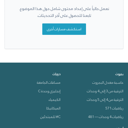
نعمل حالياً على إعداد محتوى شامل حول هذا الموضوع.
تابعنا للحصول على آخر التحديثات.
استكشف مسارات أخرى
بجروت
دورات
حاسبة معدل البجروت
مساقات الجامعة
الترقية من 3 إلى 4 وحدات
إنجليزي وحدة C
الترقية من 4 إلى 5 وحدات
الكيمياء
رياضيات 571
الميكانيكا
رياضيات 4 وحدات — 481
C# للمبتدئين