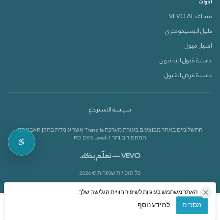
أدوات
مساعد VEVO AI
دليل البسيخومتري
دعم VEVOX
اختبار ميول
متصل الآن 🟢
حاسبة قبول التخنيون
حاسبة فرص القبول
كيف بقدر أساعدك؟
سياسة الاسترجاع
بدي أعرف عن الدورات 📚
התשלומים באתר מבוצעים בעזרת מערכת Tranzila אשר עומדת בתקן האבטחה
بدي أعرف عن القاموس 📘
המחמיר ביותר PCI DSS Level-1
VEVO — تعلّم بذكاء.
כל הזכויות שמורות © 2026
האתר משתמש בעוגיות לשיפור חוויית הגלישה שלך.
מסכים
למידע נוסף
الرئيسية
الدورات
حسابي