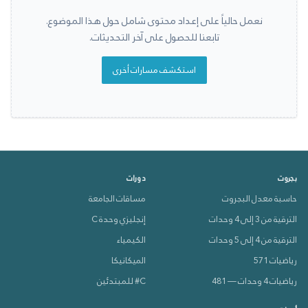
نعمل حالياً على إعداد محتوى شامل حول هذا الموضوع.
تابعنا للحصول على آخر التحديثات.
استكشف مسارات أخرى
بجروت
دورات
حاسبة معدل البجروت
مساقات الجامعة
الترقية من 3 إلى 4 وحدات
إنجليزي وحدة C
الترقية من 4 إلى 5 وحدات
الكيمياء
رياضيات 571
الميكانيكا
رياضيات 4 وحدات — 481
C# للمبتدئين