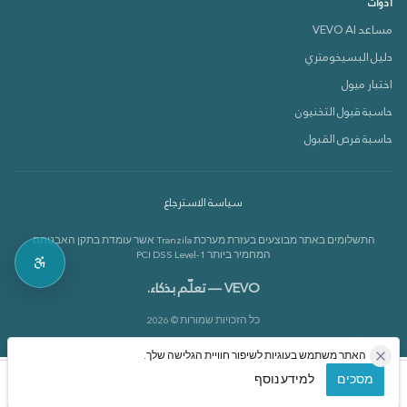
أدوات
مساعد VEVO AI
دليل البسيخومتري
دعم VEVOX
اختبار ميول
متصل الآن 🟢
حاسبة قبول التخنيون
حاسبة فرص القبول
كيف بقدر أساعدك؟
سياسة الاسترجاع
بدي أعرف عن الدورات 📚
התשלומים באתר מבוצעים בעזרת מערכת Tranzila אשר עומדת בתקן האבטחה
بدي أعرف عن القاموس 📘
המחמיר ביותר PCI DSS Level-1
VEVO — تعلّم بذكاء.
כל הזכויות שמורות © 2026
האתר משתמש בעוגיות לשיפור חוויית הגלישה שלך.
מסכים
למידע נוסף
الرئيسية
الدورات
حسابي