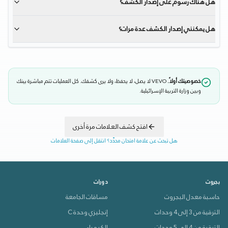
هل هناك رسوم على إصدار الكشف؟
هل يمكنني إصدار الكشف عدة مرات؟
خصوصيتك أولاً.
VEVO لا يصل، لا يحفظ، ولا يرى كشفك. كل العمليات تتم مباشرة بينك
وبين وزارة التربية الإسرائيلية.
افتح كشف العلامات مرة أخرى
هل تبحث عن علامة امتحان محدّد؟ انتقل إلى صفحة العلامات
بجروت
دورات
حاسبة معدل البجروت
مساقات الجامعة
الترقية من 3 إلى 4 وحدات
إنجليزي وحدة C
الترقية من 4 إلى 5 وحدات
الكيمياء