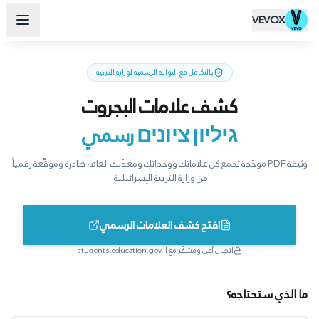
VEVOX
بالتكامل مع البوابة الرسمية لوزارة التربية
كشف علامات البجروت
גיליון ציונים رسمي
وثيقة PDF موحّدة تجمع كل علاماتك ووحداتك ومعدّلك العام، صادرة وموقّعة رقمياً
من وزارة التربية الإسرائيلية.
افتح كشف العلامات الرسمي
اتصال آمن ومشفّر مع students.education.gov.il
ما الذي ستحتاجه؟