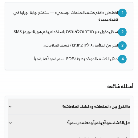
اضغط زر «افتح كشف العلامات الرسمي» — ستُفتح بوابة الوزارة في
1
نافذة جديدة.
سجّل دخول عبر הזדהות לאומית باستخدام رقم هويتك ورمز SMS.
2
اختر من القائمة «גיליון ציונים / كشف العلامات».
3
حمّل الكشف الموحّد بصيغة PDF رسمية موقّعة رقمياً.
4
أسئلة شائعة
ما الفرق بين «العلامات» و«كشف العلامات»؟
هل الكشف موقّع رقمياً ومعتمد رسمياً؟