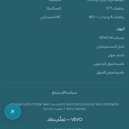
رياضيات 571
الميكانيكا
رياضيات 4 وحدات — 481
C# للمبتدئين
أدوات
مساعد VEVO AI
دليل البسيخومتري
دعم VEVOX
اختبار ميول
متصل الآن 🟢
حاسبة قبول التخنيون
حاسبة فرص القبول
كيف بقدر أساعدك؟
سياسة الاسترجاع
بدي أعرف عن الدورات 📚
התשלומים באתר מבוצעים בעזרת מערכת Tranzila אשר עומדת בתקן האבטחה
بدي أعرف عن القاموس 📘
המחמיר ביותר PCI DSS Level-1
VEVO — تعلّم بذكاء.