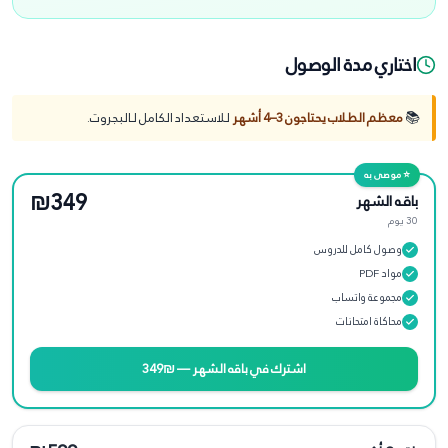
اختاري مدة الوصول
📚
معظم الطلاب يحتاجون 3–4 أشهر
للاستعداد الكامل لـ
البجروت
.
⭐ موصى به
₪349
باقه الشهر
30 يوم
وصول كامل للدروس
مواد PDF
مجموعة واتساب
محاكاة امتحانات
اشترك في
باقه الشهر
—
₪349