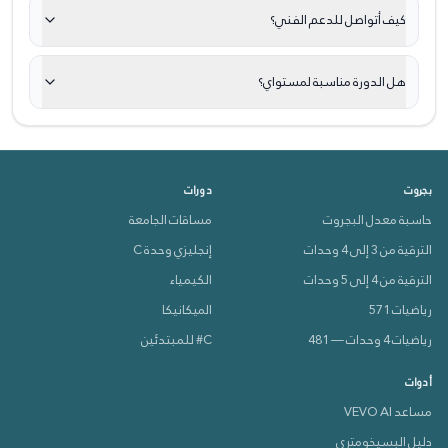
كيف أتواصل للدعم الفني؟
هل الدورة مناسبة لمستواي؟
بجروت
دورات
حاسبة معدل البجروت
مساقات الجامعة
الترقية من 3 إلى 4 وحدات
إنجليزي وحدة C
الترقية من 4 إلى 5 وحدات
الكيمياء
رياضيات 571
الميكانيكا
رياضيات 4 وحدات — 481
C# للمبتدئين
أدوات
مساعد VEVO AI
دليل البسيخومتري