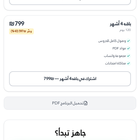
₪799
باقه 4 أشهر
120 يوم
وفّر ₪
597
(43%)
وصول كامل للدروس
مواد PDF
مجموعة واتساب
محاكاة امتحانات
اشترك في
باقه 4 أشهر
—
₪799
تحميل البرنامج PDF
جاهز تبدأ؟