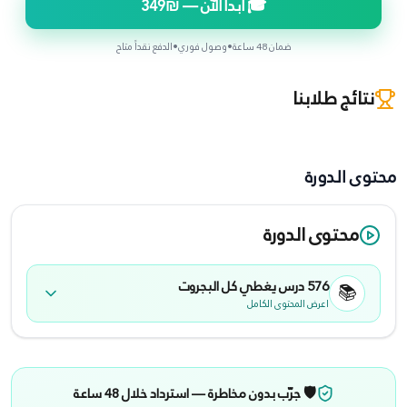
🎓 ابدأ الآن —
₪349
ضمان 48 ساعة
•
وصول فوري
•
الدفع نقداً متاح
نتائج طلابنا
محتوى الدورة
محتوى الدورة
576
درس يغطي كل
البجروت
📚
اعرض المحتوى الكامل
🛡️ جرّب بدون مخاطرة — استرداد خلال 48 ساعة