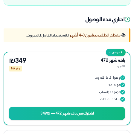
اختاري مدة الوصول
📚
معظم الطلاب يحتاجون 3–4 أشهر
للاستعداد الكامل لـ
البجروت
.
⭐ موصى به
₪349
باقه شهر 472
30 يوم
وفّر ₪
1
وصول كامل للدروس
مواد PDF
مجموعة واتساب
محاكاة امتحانات
اشترك في
باقه شهر 472
—
₪349