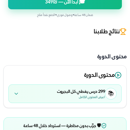
🎓 ابدأ الآن —
₪349
ضمان 48 ساعة
•
وصول فوري
•
الدفع نقداً متاح
نتائج طلابنا
محتوى الدورة
محتوى الدورة
299
درس يغطي كل
البجروت
📚
اعرض المحتوى الكامل
🛡️ جرّب بدون مخاطرة — استرداد خلال 48 ساعة