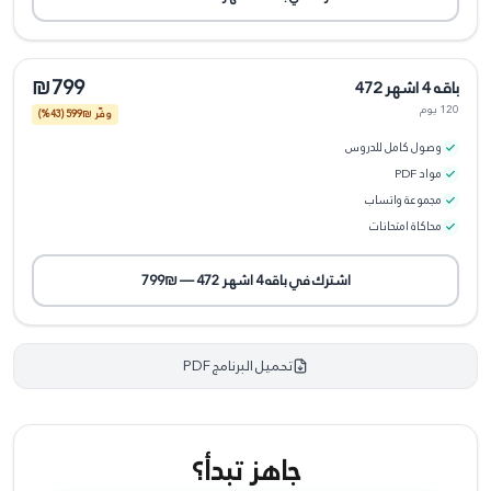
₪799
باقه 4 اشهر 472
120 يوم
وفّر ₪
599
(43%)
وصول كامل للدروس
مواد PDF
مجموعة واتساب
محاكاة امتحانات
اشترك في
باقه 4 اشهر 472
—
₪799
تحميل البرنامج PDF
جاهز تبدأ؟