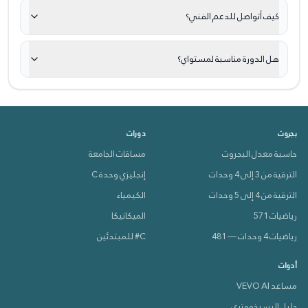
كيف أتواصل للدعم الفني؟
هل الدورة مناسبة لمستواي؟
بجروت
دورات
حاسبة معدل البجروت
مساقات الجامعة
الترقية من 3 إلى 4 وحدات
إنجليزي وحدة C
الترقية من 4 إلى 5 وحدات
الكيمياء
رياضيات 571
الميكانيكا
رياضيات 4 وحدات — 481
C# للمبتدئين
أدوات
مساعد VEVO AI
دليل البسيخومتري