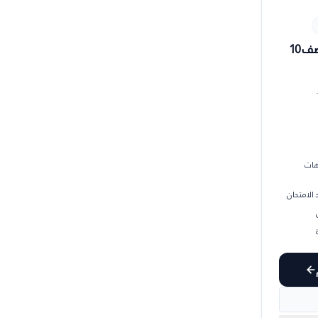
هات
الامتحان