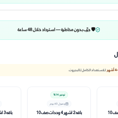
🛡️ جرّب بدون مخاطرة — استرداد خلال 48 ساعة
ل
للاستعداد الكامل لـ
البجروت
.
توفير
14
%
وصول
60 يوم
باقه 2 اشهر 4 وحدات صف 10
باقه 3 اشهر 4 وحدات صف 10