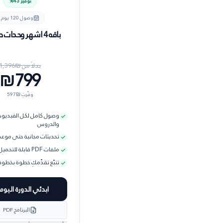
توفير
43
%
وصول
120 يوم
باقه 4 اشهر وحدات صف 10
بدلاً من ₪
1,396
₪799
وفّرتِ ₪
597
وصول كامل لكل الفيديو
والدروس
تحديثات مجانية حتى موعد 
ملفات PDF قابلة للتحميل
تتبّع تقدّمكِ خطوة بخطوة
ابدئي الدورة اليوم
البرنامج PDF