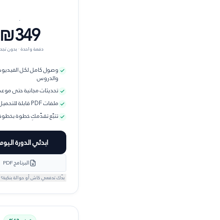
₪349
دفعة واحدة · بدون تجد
وصول كامل لكل الفيديو
والدروس
تحديثات مجانية حتى موعد 
ملفات PDF قابلة للتحميل
تتبّع تقدّمكِ خطوة بخطوة
ابدئي الدورة اليوم
البرنامج PDF
بدّك تدفعي كاش أو حوالة بنكية؟ 