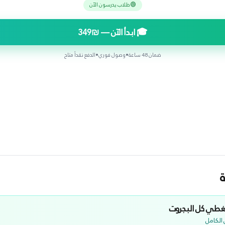
🟢
طلاب يدرسون الآن
🎓 ابدأ الآن —
₪349
ضمان 48 ساعة
•
وصول فوري
•
الدفع نقداً متاح
غطي كل
البجروت
الكامل