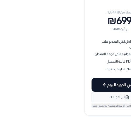
دلاً من ₪
1,047
₪69
وفّرتِ ₪
348
مل لكل الفيديوهات
مجانية حتى موعد الامتحان
دّمكِ خطوة بخطوة
ي الدورة اليوم
البرنامج PDF
اش أو حوالة بنكية؟ تواصلي معنا