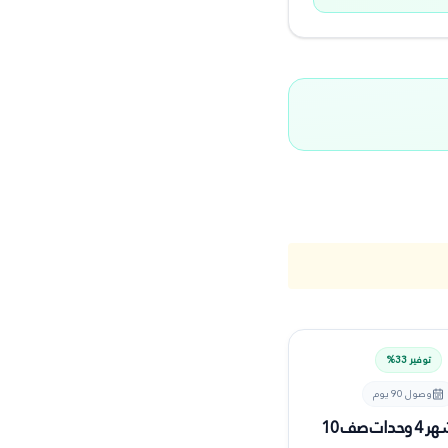
توفير
33
%
وصول
90 يوم