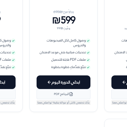
بدلاً من ₪
698
ب
9
₪599
يد
وفّرتِ ₪
99
هات
وصول كامل لكل الفيديوهات
وصول كا
والدروس
والدروس
الامتحان
تحديثات مجانية حتى موعد الامتحان
تحديثات 
ملفات PDF قابلة للتحميل
ملفات PDF قابلة للتحميل
تتبّع تقدّمكِ خطوة بخطوة
تتبّع تق
ابدئي الدورة اليوم
ابدئ
البرنامج PDF
تواصلي معنا
بدّك تدفعي كاش أو حوالة بنكية؟ تواصلي معنا
بدّك تدفعي ك