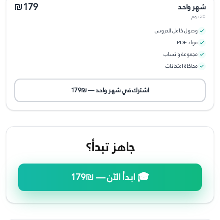
₪179
شهر واحد
30 يوم
وصول كامل للدروس
مواد PDF
مجموعة واتساب
محاكاة امتحانات
اشترك في
شهر واحد
—
₪179
جاهز تبدأ؟
🎓 ابدأ الآن —
₪179