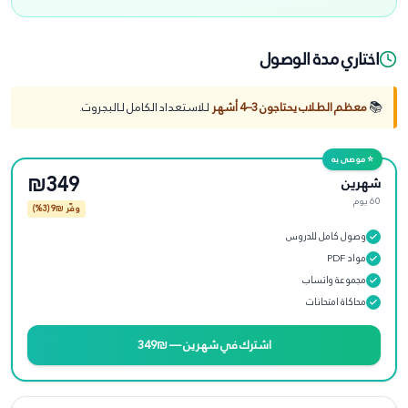
اختاري مدة الوصول
📚
معظم الطلاب يحتاجون 3–4 أشهر
للاستعداد الكامل لـ
البجروت
.
⭐ موصى به
₪349
شهرين
60 يوم
وفّر ₪
9
(3%)
وصول كامل للدروس
مواد PDF
مجموعة واتساب
محاكاة امتحانات
اشترك في
شهرين
—
₪349