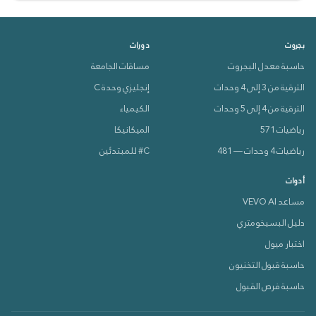
بجروت
دورات
حاسبة معدل البجروت
مساقات الجامعة
الترقية من 3 إلى 4 وحدات
إنجليزي وحدة C
الترقية من 4 إلى 5 وحدات
الكيمياء
رياضيات 571
الميكانيكا
رياضيات 4 وحدات — 481
C# للمبتدئين
أدوات
مساعد VEVO AI
دليل البسيخومتري
اختبار ميول
دعم VEVOX
حاسبة قبول التخنيون
متصل الآن 🟢
حاسبة فرص القبول